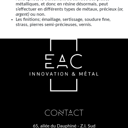
métalliques, et donc en résine désormais, peut
s’effectuer en différents types de métaux, précieux
(or,
argent)
ou non.
Les finitions; émaillage, sertissage, soudure fine,
strass, pierres semi-précieuses, vernis.
CONTACT
65, allée du Dauphiné - Z.I. Sud